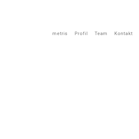
Copyright © 2017 metris architekten + stadtplaner BDA
+49.6221.659 32 41
Impressum
|
Datenschutz
metris
Profil
Team
Kontakt